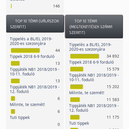
146
TOP 10 TÉMA (VÁLASZOK
TOP 10 TÉMA
SZERINT)
(MEGTEKINTÉSEK SZÁMA
SZERINT)
Tippelés a BL/EL 2019-
2020-es szezonjára
Tippelés a BL/EL 2019-
2020-es szezonjára
44
34 892
Tippek 2018 6-9 forduló
Tippek 2018 6-9 forduló
13
15 579
Tippjáték NB1 2018/2019 -
10-11. foduló
Tippjáték NB1 2018/2019 -
10-11. foduló
13
15 202
Tippjáték NB1 2018/2019 -
12. foduló
Milinte, te szemét!
6
11 583
Milinte, te szemét!
Tippjáték NB1 2018/2019 -
12. foduló
6
11 175
Tuti tippek
Tuti tippek
0