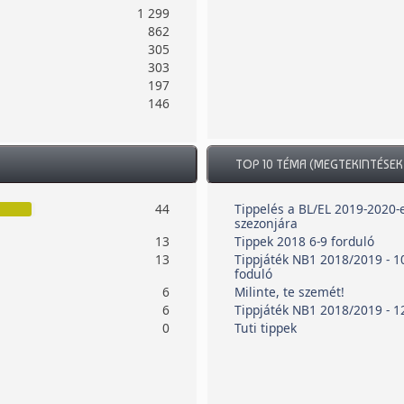
1 299
862
305
303
197
146
TOP 10 TÉMA (MEGTEKINTÉSEK
44
Tippelés a BL/EL 2019-2020-
szezonjára
13
Tippek 2018 6-9 forduló
13
Tippjáték NB1 2018/2019 - 1
foduló
6
Milinte, te szemét!
6
Tippjáték NB1 2018/2019 - 1
0
Tuti tippek