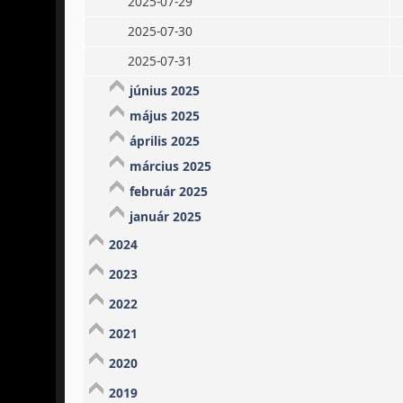
2025-07-29
2025-07-30
2025-07-31
június 2025
május 2025
április 2025
március 2025
február 2025
január 2025
2024
2023
2022
2021
2020
2019