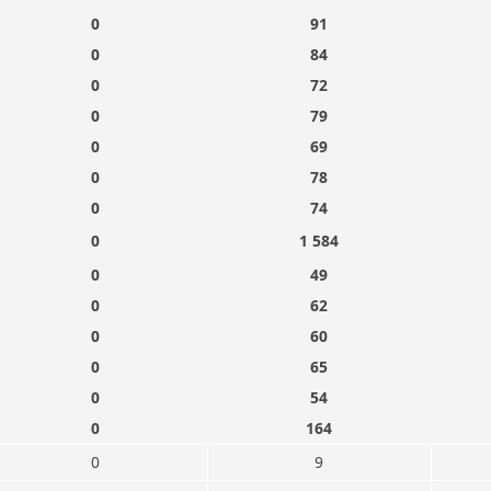
0
91
0
84
0
72
0
79
0
69
0
78
0
74
0
1 584
0
49
0
62
0
60
0
65
0
54
0
164
0
9