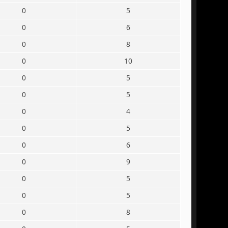
0
5
0
6
0
8
0
10
0
5
0
5
0
4
0
5
0
6
0
9
0
5
0
5
0
8