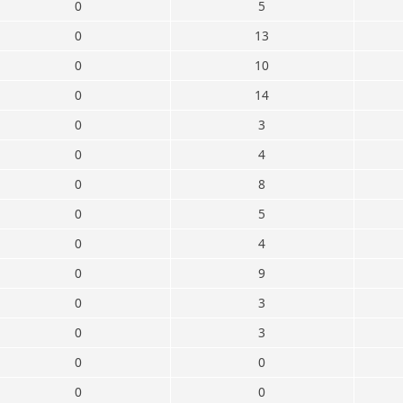
0
5
0
13
0
10
0
14
0
3
0
4
0
8
0
5
0
4
0
9
0
3
0
3
0
0
0
0