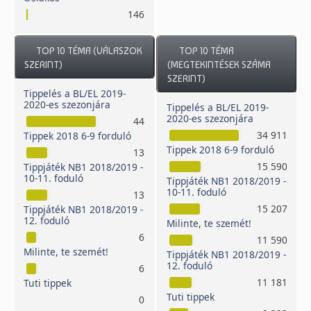
146
TOP 10 TÉMA (VÁLASZOK
TOP 10 TÉMA
SZERINT)
(MEGTEKINTÉSEK SZÁMA
SZERINT)
Tippelés a BL/EL 2019-
2020-es szezonjára
Tippelés a BL/EL 2019-
2020-es szezonjára
44
34 911
Tippek 2018 6-9 forduló
Tippek 2018 6-9 forduló
13
15 590
Tippjáték NB1 2018/2019 -
10-11. foduló
Tippjáték NB1 2018/2019 -
10-11. foduló
13
15 207
Tippjáték NB1 2018/2019 -
12. foduló
Milinte, te szemét!
6
11 590
Milinte, te szemét!
Tippjáték NB1 2018/2019 -
12. foduló
6
11 181
Tuti tippek
Tuti tippek
0