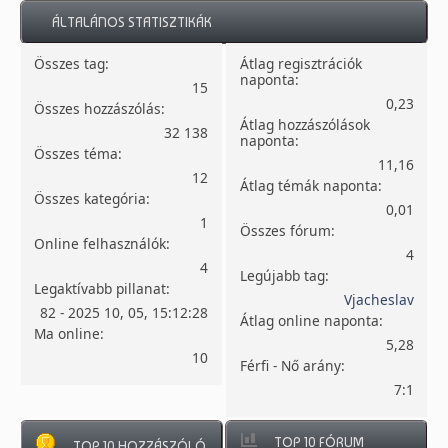
ÁLTALÁNOS STATISZTIKÁK
Összes tag:
Átlag regisztrációk
naponta:
15
0,23
Összes hozzászólás:
Átlag hozzászólások
32 138
naponta:
Összes téma:
11,16
12
Átlag témák naponta:
Összes kategória:
0,01
1
Összes fórum:
Online felhasználók:
4
4
Legújabb tag:
Legaktívabb pillanat:
Vjacheslav
82 - 2025 10, 05, 15:12:28
Átlag online naponta:
Ma online:
5,28
10
Férfi - Nő arány:
7:1
TOP 10 FÓRUM
TOP 10 HOZZÁSZÓLÓ