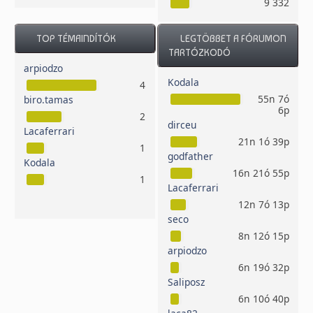
9 332
TOP TÉMAINDÍTÓK
LEGTÖBBET A FÓRUMON
TARTÓZKODÓ
arpiodzo
Kodala
4
55n 7ó
biro.tamas
6p
2
dirceu
Lacaferrari
21n 1ó 39p
1
godfather
Kodala
16n 21ó 55p
1
Lacaferrari
12n 7ó 13p
seco
8n 12ó 15p
arpiodzo
6n 19ó 32p
Saliposz
6n 10ó 40p