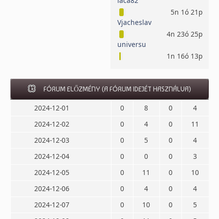
laca82
5n 1ó 21p
Vjacheslav
4n 23ó 25p
universu
1n 16ó 13p
FÓRUM ELŐZMÉNY (A FÓRUM IDEJÉT HASZNÁLVA)
2024-12-01
0
8
0
4
2024-12-02
0
4
0
11
2024-12-03
0
5
0
4
2024-12-04
0
0
0
3
2024-12-05
0
11
0
10
2024-12-06
0
4
0
4
2024-12-07
0
10
0
5