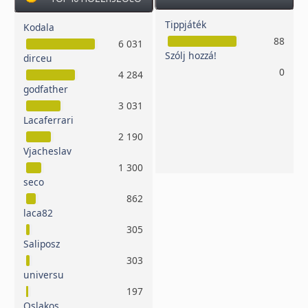
Tippjáték
Kodala
88
6 031
Szólj hozzá!
dirceu
0
4 284
godfather
3 031
Lacaferrari
2 190
Vjacheslav
1 300
seco
862
laca82
305
Saliposz
303
universu
197
Oslakos