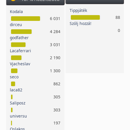
Tippjáték
Kodala
88
6 031
Szólj hozzá!
dirceu
0
4 284
godfather
3 031
Lacaferrari
2 190
Vjacheslav
1 300
seco
862
laca82
305
Saliposz
303
universu
197
Oslakos