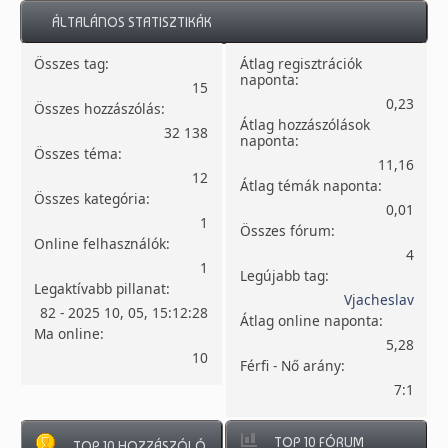
ÁLTALÁNOS STATISZTIKÁK
Összes tag:
Átlag regisztrációk
naponta:
15
0,23
Összes hozzászólás:
Átlag hozzászólások
32 138
naponta:
Összes téma:
11,16
12
Átlag témák naponta:
Összes kategória:
0,01
1
Összes fórum:
Online felhasználók:
4
1
Legújabb tag:
Legaktívabb pillanat:
Vjacheslav
82 - 2025 10, 05, 15:12:28
Átlag online naponta:
Ma online:
5,28
10
Férfi - Nő arány:
7:1
TOP 10 FÓRUM
TOP 10 HOZZÁSZÓLÓ