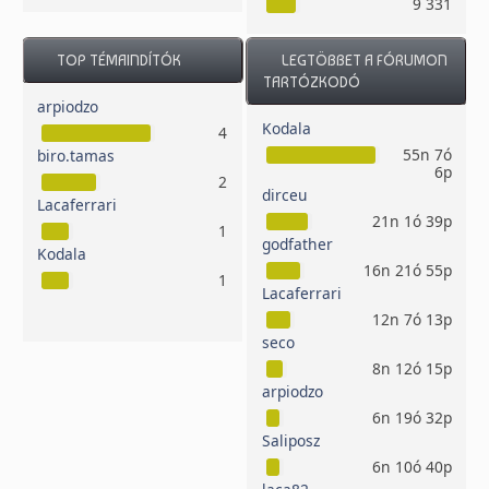
9 331
TOP TÉMAINDÍTÓK
LEGTÖBBET A FÓRUMON
TARTÓZKODÓ
arpiodzo
Kodala
4
55n 7ó
biro.tamas
6p
2
dirceu
Lacaferrari
21n 1ó 39p
1
godfather
Kodala
16n 21ó 55p
1
Lacaferrari
12n 7ó 13p
seco
8n 12ó 15p
arpiodzo
6n 19ó 32p
Saliposz
6n 10ó 40p