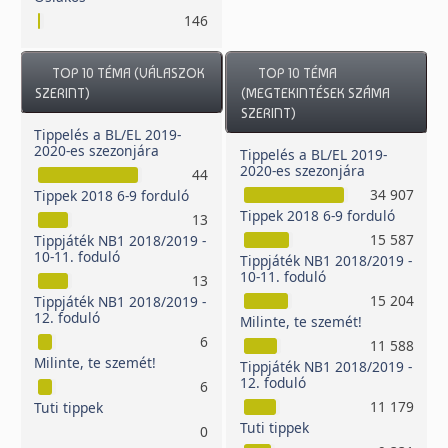
146
TOP 10 TÉMA (VÁLASZOK
TOP 10 TÉMA
SZERINT)
(MEGTEKINTÉSEK SZÁMA
SZERINT)
Tippelés a BL/EL 2019-
2020-es szezonjára
Tippelés a BL/EL 2019-
2020-es szezonjára
44
34 907
Tippek 2018 6-9 forduló
Tippek 2018 6-9 forduló
13
15 587
Tippjáték NB1 2018/2019 -
10-11. foduló
Tippjáték NB1 2018/2019 -
10-11. foduló
13
15 204
Tippjáték NB1 2018/2019 -
12. foduló
Milinte, te szemét!
6
11 588
Milinte, te szemét!
Tippjáték NB1 2018/2019 -
12. foduló
6
11 179
Tuti tippek
Tuti tippek
0