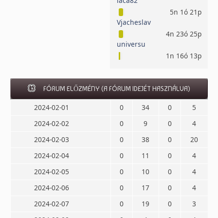
laca82
5n 1ó 21p
Vjacheslav
4n 23ó 25p
universu
1n 16ó 13p
FÓRUM ELŐZMÉNY (A FÓRUM IDEJÉT HASZNÁLVA)
2024-02-01
0
34
0
5
2024-02-02
0
9
0
4
2024-02-03
0
38
0
20
2024-02-04
0
11
0
4
2024-02-05
0
10
0
4
2024-02-06
0
17
0
4
2024-02-07
0
19
0
3