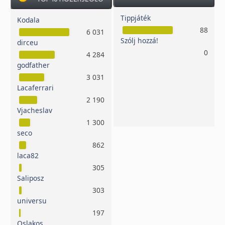
Tippjáték
Kodala
88
6 031
Szólj hozzá!
dirceu
0
4 284
godfather
3 031
Lacaferrari
2 190
Vjacheslav
1 300
seco
862
laca82
305
Saliposz
303
universu
197
Oslakos