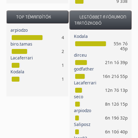
9 338
TOP TÉMAINDÍTÓK
LEGTÖBBET A FÓRUMON
TARTÓZKODÓ
arpiodzo
Kodala
4
55n 7ó
biro.tamas
45p
2
dirceu
Lacaferrari
21n 1ó 39p
1
godfather
Kodala
16n 21ó 55p
1
Lacaferrari
12n 7ó 13p
seco
8n 12ó 15p
arpiodzo
6n 19ó 32p
Saliposz
6n 10ó 40p