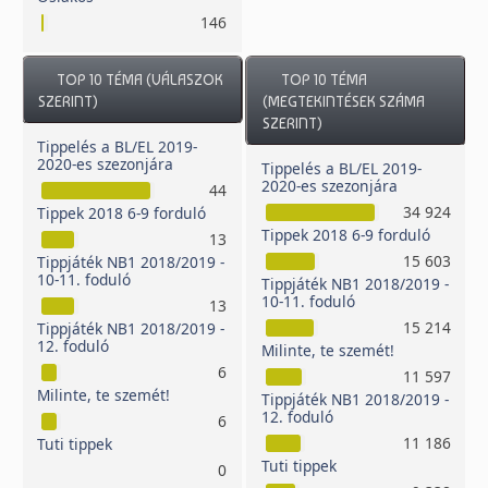
146
TOP 10 TÉMA (VÁLASZOK
TOP 10 TÉMA
SZERINT)
(MEGTEKINTÉSEK SZÁMA
SZERINT)
Tippelés a BL/EL 2019-
2020-es szezonjára
Tippelés a BL/EL 2019-
2020-es szezonjára
44
34 924
Tippek 2018 6-9 forduló
Tippek 2018 6-9 forduló
13
15 603
Tippjáték NB1 2018/2019 -
10-11. foduló
Tippjáték NB1 2018/2019 -
10-11. foduló
13
15 214
Tippjáték NB1 2018/2019 -
12. foduló
Milinte, te szemét!
6
11 597
Milinte, te szemét!
Tippjáték NB1 2018/2019 -
12. foduló
6
11 186
Tuti tippek
Tuti tippek
0