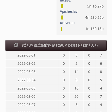
laca82
5n 1ó 27p
Vjacheslav
4n 23ó 25p
universu
1n 16ó 13p
FÓRUM ELŐZMÉNY (A FÓRUM IDEJÉT HASZNÁLVA)
2022-03-01
0
5
0
7
2022-03-02
0
2
0
6
2022-03-03
0
14
0
8
2022-03-04
0
9
0
5
2022-03-05
0
10
0
4
2022-03-06
0
20
0
7
2022-03-07
0
5
0
4