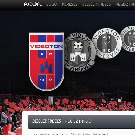
FŐOLDAL
SÚGÓ
KERESÉS
BEJELENTKEZÉS
REGISZTR
BEJELENTKEZÉS
|
REGISZTRÁCIÓ
veledazuton.hu
»
Statisztikai központ