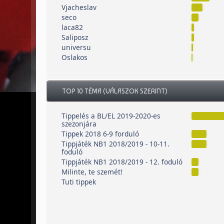
Vjacheslav
seco
laca82
Saliposz
universu
Oslakos
TOP 10 TÉMA (VÁLASZOK SZERINT)
Tippelés a BL/EL 2019-2020-es
szezonjára
Tippek 2018 6-9 forduló
Tippjáték NB1 2018/2019 - 10-11.
foduló
Tippjáték NB1 2018/2019 - 12. foduló
Milinte, te szemét!
Tuti tippek