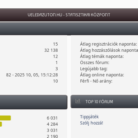
VELEDAZUTON.HU - STATISZTIKAI KÖZPONT
15
Átlag regisztrációk naponta:
32 138
Átlag hozzászólások naponta
12
Átlag témák naponta:
1
Összes fórum:
3
Legújabb tag:
82 - 2025 10, 05, 15:12:28
Átlag online naponta:
10
Férfi - Nő arány:
TOP 10 FÓRUM
Tippjáték
6 031
Szólj hozzá!
4 284
3 031
2 190