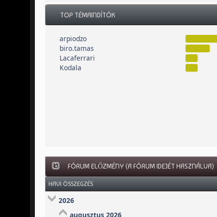
TOP TÉMAINDÍTÓK
arpiodzo
biro.tamas
Lacaferrari
Kodala
FÓRUM ELŐZMÉNY (A FÓRUM IDEJÉT HASZNÁLVA)
HAVI ÖSSZEGZÉS
2026
augusztus 2026