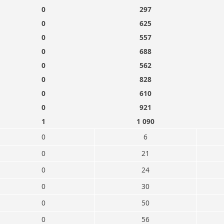
0
297
0
625
0
557
0
688
0
562
0
828
0
610
0
921
1
1 090
0
6
0
21
0
24
0
30
0
50
0
56