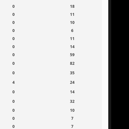
0
18
0
11
0
10
0
6
0
11
0
14
0
59
0
82
0
35
4
24
0
14
0
32
0
10
0
7
0
7