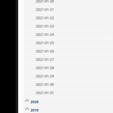
2021-01-20
2021-01-21
2021-01-22
2021-01-23
2021-01-24
2021-01-25
2021-01-26
2021-01-27
2021-01-28
2021-01-29
2021-01-30
2021-01-31
2020
2019