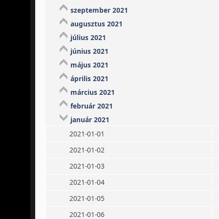
szeptember 2021
augusztus 2021
július 2021
június 2021
május 2021
április 2021
március 2021
február 2021
január 2021
2021-01-01
2021-01-02
2021-01-03
2021-01-04
2021-01-05
2021-01-06