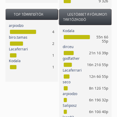
9 326
TOP TÉMAINDÍTÓK
LEGTÖBBET A FÓRUMON
TARTÓZKODÓ
arpiodzo
Kodala
4
55n 6ó
biro.tamas
55p
2
dirceu
Lacaferrari
21n 1ó 39p
1
godfather
Kodala
16n 21ó 55p
1
Lacaferrari
12n 6ó 55p
seco
8n 12ó 15p
arpiodzo
6n 19ó 32p
Saliposz
6n 10ó 40p