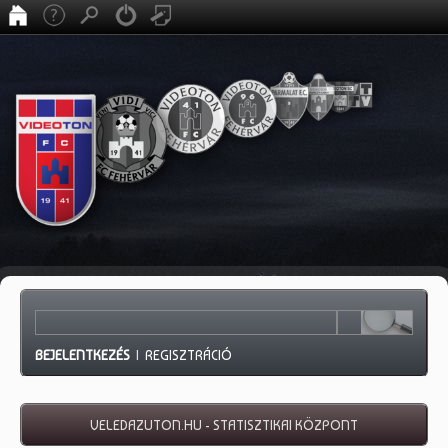
BEJELENTKEZÉS
|
REGISZTRÁCIÓ
VELEDAZUTON.HU - STATISZTIKAI KÖZPONT